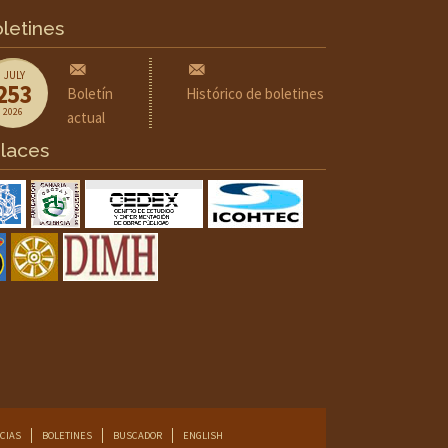
letines
JULY
253
Boletín
Histórico de boletines
2026
actual
laces
CIAS
BOLETINES
BUSCADOR
ENGLISH