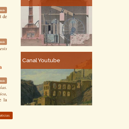
 más
8 de
 más
esis
Canal Youtube
a
 más
ías.
ica
,
e la
oticias