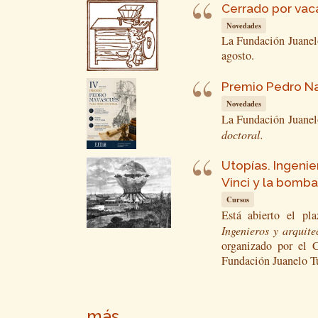
Cerrado por vac
Novedades
La Fundación Juanelo
agosto.
Premio Pedro Nav
Novedades
La Fundación Juanel
doctoral.
Utopías. Ingenie
Vinci y la bomb
Cursos
Está abierto el pl
Ingenieros y arquit
organizado por el 
Fundación Juanelo Tu
más...