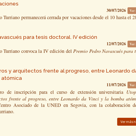
aciones
30/07/2026
Ver
 Turriano permanecerá cerrada por vacaciones desde el 10 hasta el 2
ascués para tesis doctoral. IV edición
12/07/2026
Ver
o Turriano convoca la IV edición del
Premio Pedro Navascués
para t
ros y arquitectos frente al progreso, entre Leonardo d
a atómica
11/07/2026
Ver
azo de inscripción para el curso de extensión universitaria
Utop
ectos frente al progreso, entre Leonardo da Vinci y la bomba atóm
Centro Asociado de la UNED en Segovia, con la colaboración d
rriano.
Ver más n