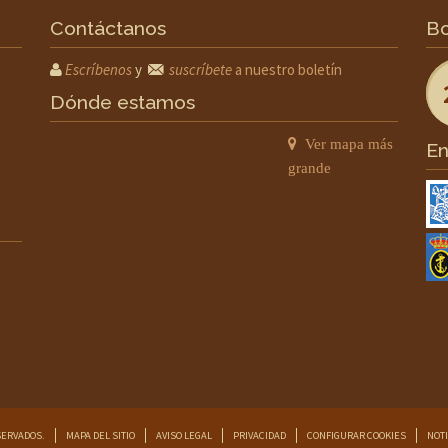
Contáctanos
Bo
Escríbenos
y
suscríbete
a nuestro boletín
Dónde estamos
Ver mapa más
En
grande
SERVADOS.
MAPA DEL SITIO
AVISO LEGAL
PRIVACIDAD
CONFIGURAR COOKIES
NOTI