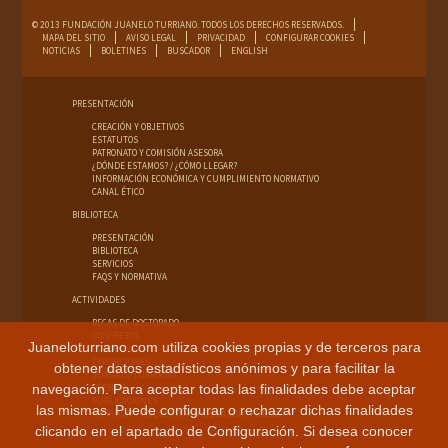
© 2013 FUNDACIÓN JUANELO TURRIANO. TODOS LOS DERECHOS RESERVADOS.
MAPA DEL SITIO
AVISO LEGAL
PRIVACIDAD
CONFIGURAR COOKIES
NOTICIAS
BOLETINES
BUSCADOR
ENGLISH
PRESENTACIÓN
CREACIÓN Y OBJETIVOS
ESTATUTOS
PATRONATO Y COMISIÓN ASESORA
¿DÓNDE ESTAMOS? / ¿CÓMO LLEGAR?
INFORMACIÓN ECONÓMICA Y CUMPLIMIENTO NORMATIVO
CANAL ÉTICO
BIBLIOTECA
PRESENTACIÓN
BIBLIOTECA
SERVICIOS
FAQS Y NORMATIVA
ACTIVIDADES
BECAS DE DOCTORADO
CONGRESOS
Juaneloturriano.com utiliza cookies propias y de terceros para
CURSOS
EXPOSICIONES
obtener datos estadísticos anónimos y para facilitar la
JUANELO TURRIANO
navegación. Para aceptar todas las finalidades debe aceptar
PREMIOS
PUBLICACIONES
las mismas. Puede configurar o rechazar dichas finalidades
PATRIMONIO INDUSTRIAL Y DE LA OBRA PÚBLICA
clicando en el apartado de Configuración. Si desea conocer