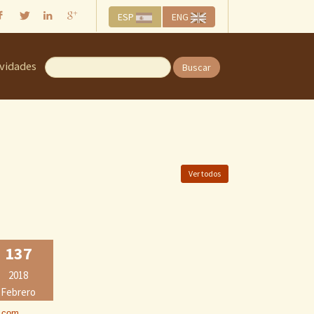
ESP
ENG
ividades
Buscar
Ver todos
137
2018
Febrero
o.com