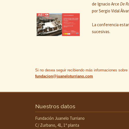
de Ignacio Arce
De Ro
por Sergio Vidal Álva
La conferencia estar
sucesivas.
Si no desea seguir recibiendo más informaciones sobre
fundacion@juaneloturriano.com
Nuestros datos
Fundación Juanelo Turriano
C/ Zurbano, 41, 1ª planta