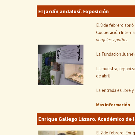
El jardín andalusí. Exposición
El 8 de febrero abrió
Cooperación Internac
vergeles y patios.
La Fundacíon Juanelo
La muestra, organiz
de abril.
La entrada es libre y 
Más información
Enrique Gallego Lázaro. Académico de H
El 2 de febrero Enriq