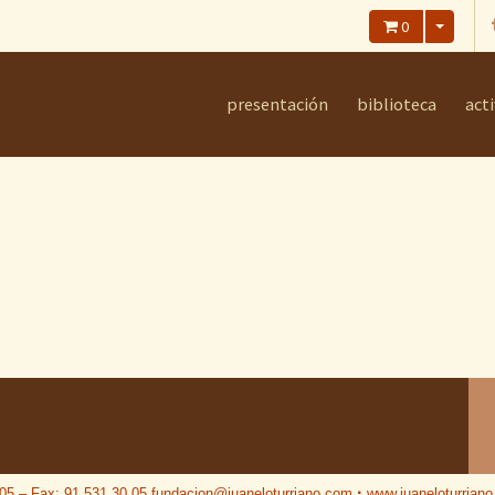
0
presentación
biblioteca
act
·
 05 – Fax: 91 531 30 05
fundacion@juaneloturriano.com
www.juaneloturrian