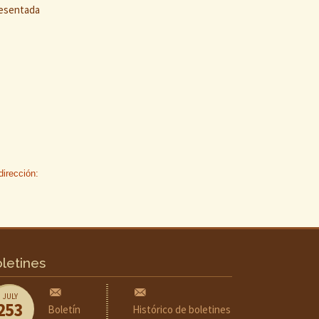
esentada
irección:
letines
JULY
253
Boletín
Histórico de boletines