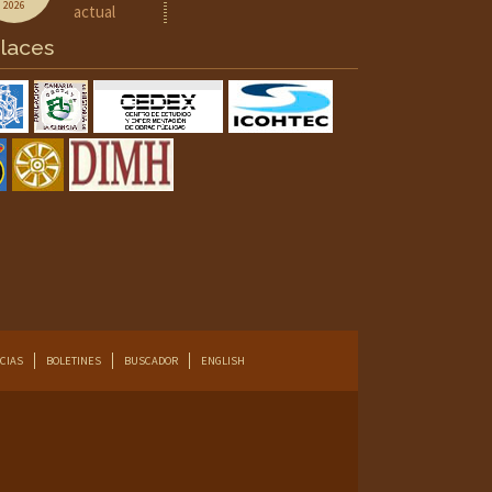
2026
actual
laces
CIAS
BOLETINES
BUSCADOR
ENGLISH