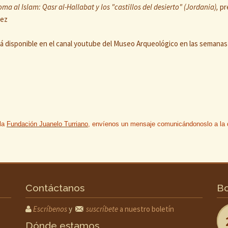
ma al Islam: Qasr al-Hallabat y los "castillos del desierto" (Jordania),
pr
rez
á disponible en el canal youtube del Museo Arqueológico en las semanas
 la
Fundación Juanelo Turriano
, envíenos un mensaje comunicándonoslo a la d
Contáctanos
Bo
Escríbenos
y
suscríbete
a nuestro boletín
Dónde estamos