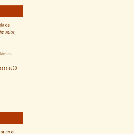
ola de
Almunias,
lámica.
asta el 30
or en el