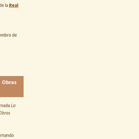
de la
Real
iembro de
. Obras
ornada
La
 Obras
Fernando