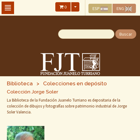
Skip
0
ESP
ENG
To
The
Main
Content
Buscar
Biblioteca > Colecciones en depósito
Colección Jorge Soler
La Biblioteca de la Fundación Juanelo Turriano es depositaria de la
colección de dibujos y fotografías sobre patrimonio industrial de Jorge
Soler Valencia.