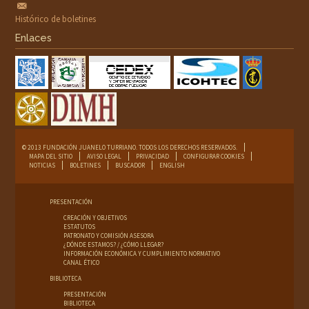
Histórico de boletines
Enlaces
© 2013 FUNDACIÓN JUANELO TURRIANO. TODOS LOS DERECHOS RESERVADOS.
MAPA DEL SITIO
AVISO LEGAL
PRIVACIDAD
CONFIGURAR COOKIES
NOTICIAS
BOLETINES
BUSCADOR
ENGLISH
PRESENTACIÓN
CREACIÓN Y OBJETIVOS
ESTATUTOS
PATRONATO Y COMISIÓN ASESORA
¿DÓNDE ESTAMOS? / ¿CÓMO LLEGAR?
INFORMACIÓN ECONÓMICA Y CUMPLIMIENTO NORMATIVO
CANAL ÉTICO
BIBLIOTECA
PRESENTACIÓN
BIBLIOTECA