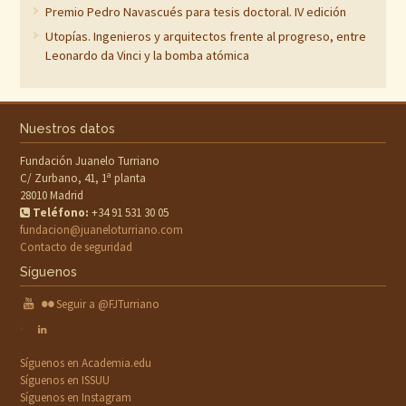
Premio Pedro Navascués para tesis doctoral. IV edición
Utopías. Ingenieros y arquitectos frente al progreso, entre
Leonardo da Vinci y la bomba atómica
Nuestros datos
Fundación Juanelo Turriano
C/ Zurbano, 41, 1ª planta
28010 Madrid
Teléfono:
+34 91 531 30 05
fundacion@juaneloturriano.com
Contacto de seguridad
Síguenos
Seguir a @FJTurriano
Síguenos en Academia.edu
Síguenos en ISSUU
Síguenos en Instagram