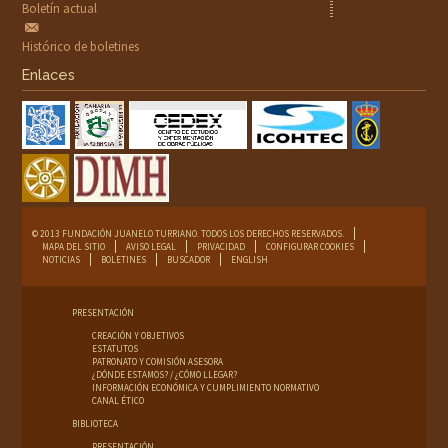
Boletín actual
Histórico de boletines
Enlaces
© 2013 FUNDACIÓN JUANELO TURRIANO. TODOS LOS DERECHOS RESERVADOS.
MAPA DEL SITIO
AVISO LEGAL
PRIVACIDAD
CONFIGURAR COOKIES
NOTICIAS
BOLETINES
BUSCADOR
ENGLISH
PRESENTACIÓN
CREACIÓN Y OBJETIVOS
ESTATUTOS
PATRONATO Y COMISIÓN ASESORA
¿DÓNDE ESTAMOS? / ¿CÓMO LLEGAR?
INFORMACIÓN ECONÓMICA Y CUMPLIMIENTO NORMATIVO
CANAL ÉTICO
BIBLIOTECA
PRESENTACIÓN