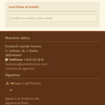
suscríbase al boletín
Nuestros datos
Fundación Juanelo Turriano
C/ Zurbano, 41, 1ª planta
28010 Madrid
Teléfono:
+34 91 531 30 05
fundacion@juaneloturriano.com
Contacto de seguridad
Síguenos
Seguir a @FJTurriano
Síguenos en Academia.edu
Síguenos en ISSUU