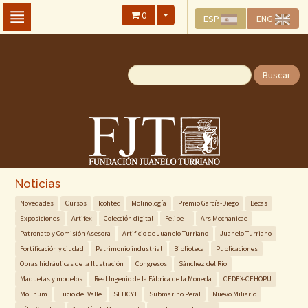
Skip
0
ESP
ENG
To
The
Main
Content
Buscar
Noticias
Novedades
Cursos
Icohtec
Molinología
Premio García-Diego
Becas
Exposiciones
Artifex
Colección digital
Felipe II
Ars Mechanicae
Patronato y Comisión Asesora
Artificio de Juanelo Turriano
Juanelo Turriano
Fortificación y ciudad
Patrimonio industrial
Biblioteca
Publicaciones
Obras hidráulicas de la Ilustración
Congresos
Sánchez del Río
Maquetas y modelos
Real Ingenio de la Fábrica de la Moneda
CEDEX-CEHOPU
Molinum
Lucio del Valle
SEHCYT
Submarino Peral
Nuevo Miliario