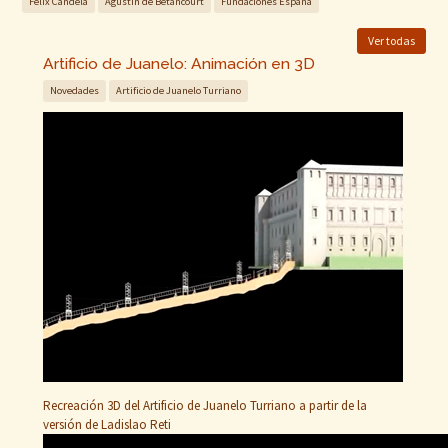
Félix Candela
Agustín de Betancourt
Fundaciones España
Ver todas
Artificio de Juanelo: Animación en 3D
Novedades
Artificio de Juanelo Turriano
Recreación 3D del Artificio de Juanelo Turriano a partir de la
versión de Ladislao Reti