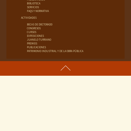
BIBLIOTECA
SERVICIOS
FAQS Y NORMATIVA
ACTIVIDADES
BECAS DE DOCTORADO
CONGRESOS
CURSOS
EXPOSICIONES
JUANELO TURRIANO
PREMIOS
PUBLICACIONES
PATRIMONIO INDUSTRIAL Y DE LA OBRA PÚBLICA