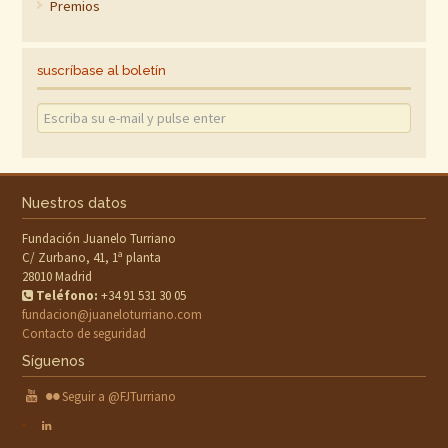
Premios
suscríbase al boletín
Nuestros datos
Fundación Juanelo Turriano
C/ Zurbano, 41, 1ª planta
28010 Madrid
Teléfono:
+34 91 531 30 05
fundacion@juaneloturriano.com
Contacto de seguridad
Síguenos
Seguir a @FJTurriano