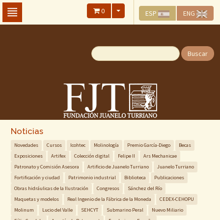
Skip
0
ESP
ENG
To
The
Main
Content
Buscar
Noticias
Novedades
Cursos
Icohtec
Molinología
Premio García-Diego
Becas
Exposiciones
Artifex
Colección digital
Felipe II
Ars Mechanicae
Patronato y Comisión Asesora
Artificio de Juanelo Turriano
Juanelo Turriano
Fortificación y ciudad
Patrimonio industrial
Biblioteca
Publicaciones
Obras hidráulicas de la Ilustración
Congresos
Sánchez del Río
Maquetas y modelos
Real Ingenio de la Fábrica de la Moneda
CEDEX-CEHOPU
Molinum
Lucio del Valle
SEHCYT
Submarino Peral
Nuevo Miliario