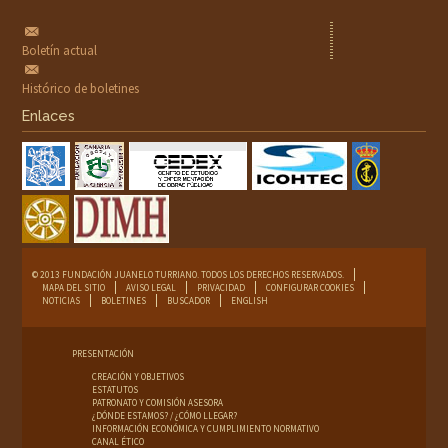
Boletín actual
Histórico de boletines
Enlaces
© 2013 FUNDACIÓN JUANELO TURRIANO. TODOS LOS DERECHOS RESERVADOS.
MAPA DEL SITIO
AVISO LEGAL
PRIVACIDAD
CONFIGURAR COOKIES
NOTICIAS
BOLETINES
BUSCADOR
ENGLISH
PRESENTACIÓN
CREACIÓN Y OBJETIVOS
ESTATUTOS
PATRONATO Y COMISIÓN ASESORA
¿DÓNDE ESTAMOS? / ¿CÓMO LLEGAR?
INFORMACIÓN ECONÓMICA Y CUMPLIMIENTO NORMATIVO
CANAL ÉTICO