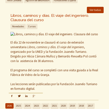
Félix Candela
Agustín de Betancourt
Fundaciones España
Ver todas
Libros, caminos y días. El viaje del ingeniero.
Clausura del curso
Novedades
Cursos
El día 22 de noviembre se clausuró el curso de extensión
universitaria
Libros, caminos y días. El viaje del ingeniero
,
organizado por la UNED y la Fundación Juanelo Turriano.
Dirigido por Alicia Cámara Muñoz y Bernardo Revuelta Pol contó
con la asistencia de 30 alumnos.
El programa del curso se completó con una visita guiada a la Real
Fábrica de Vidrio de la Granja.
Las lecciones serán publicadas por la Fundación Juanelo Turriano
en formato digital.
2026
2025
2024
2023
2022
2021
2020
2019
2018
2017