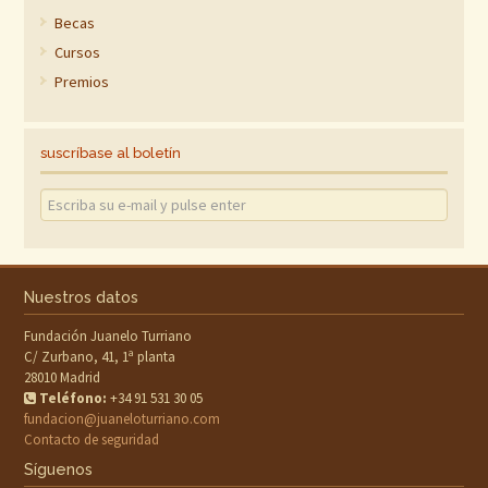
Becas
Cursos
Premios
suscríbase al boletín
Nuestros datos
Fundación Juanelo Turriano
C/ Zurbano, 41, 1ª planta
28010 Madrid
Teléfono:
+34 91 531 30 05
fundacion@juaneloturriano.com
Contacto de seguridad
Síguenos