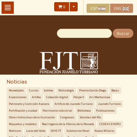
Skip
0
ESP
ENG
To
The
Main
Content
Buscar
Noticias
Novedades
Cursos
Icohtec
Molinología
Premio García-Diego
Becas
Exposiciones
Artifex
Colección digital
Felipe II
Ars Mechanicae
Patronato y Comisión Asesora
Artificio de Juanelo Turriano
Juanelo Turriano
Fortificación y ciudad
Patrimonio industrial
Biblioteca
Publicaciones
Obras hidráulicas de la Ilustración
Congresos
Sánchez del Río
Maquetas y modelos
Real Ingenio de la Fábrica de la Moneda
CEDEX-CEHOPU
Molinum
Lucio del Valle
SEHCYT
Submarino Peral
Nuevo Miliario