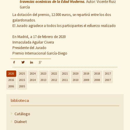
travesías oceánicas de la Edad Moderna
.
Autor: Vicente Ruiz
García
La dotación del premio, 12.000 euros, se repartirá entre los dos
galardonados.
El Jurado agradece a todos los participantes el esfuerzo realizado
En Madrid, a 17 de febrero de 2020
Inmaculada Aguilar Civera
Presidente del Jurado
Premio Internacional García-Diego
2026
2025
2024
2023
2022
2021
2020
2019
2018
2017
2016
2015
2014
2013
2012
2011
2010
2009
2008
2007
2006
2005
biblioteca
Catálogo
Dialnet