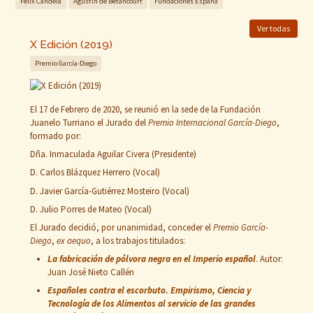
Félix Candela
Agustín de Betancourt
Fundaciones España
Ver todas
X Edición (2019)
Premio García-Diego
El 17 de Febrero de 2020, se reunió en la sede de la Fundación
Juanelo Turriano el Jurado del
Premio Internacional García-Diego
,
formado por:
Dña. Inmaculada Aguilar Civera (Presidente)
D. Carlos Blázquez Herrero (Vocal)
D. Javier García-Gutiérrez Mosteiro (Vocal)
D. Julio Porres de Mateo (Vocal)
El Jurado decidió, por unanimidad, conceder el
Premio García-
Diego
,
ex aequo
, a los trabajos titulados:
La fabricación de pólvora negra en el Imperio español
.
Autor:
Juan José Nieto Callén
Españoles contra el escorbuto. Empirismo, Ciencia y
Tecnología de los Alimentos al servicio de las grandes