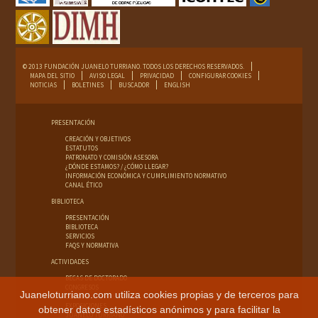
© 2013 FUNDACIÓN JUANELO TURRIANO. TODOS LOS DERECHOS RESERVADOS.
MAPA DEL SITIO
AVISO LEGAL
PRIVACIDAD
CONFIGURAR COOKIES
NOTICIAS
BOLETINES
BUSCADOR
ENGLISH
PRESENTACIÓN
CREACIÓN Y OBJETIVOS
ESTATUTOS
PATRONATO Y COMISIÓN ASESORA
¿DÓNDE ESTAMOS? / ¿CÓMO LLEGAR?
INFORMACIÓN ECONÓMICA Y CUMPLIMIENTO NORMATIVO
CANAL ÉTICO
BIBLIOTECA
PRESENTACIÓN
BIBLIOTECA
SERVICIOS
FAQS Y NORMATIVA
ACTIVIDADES
BECAS DE DOCTORADO
CONGRESOS
Juaneloturriano.com utiliza cookies propias y de terceros para
CURSOS
EXPOSICIONES
obtener datos estadísticos anónimos y para facilitar la
JUANELO TURRIANO