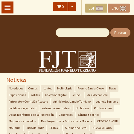
Skip
0
ESP
ENG
To
The
Main
Content
Buscar
Noticias
Novedades
Cursos
Icohtec
Molinología
Premio García-Diego
Becas
Exposiciones
Artifex
Colección digital
Felipe II
Ars Mechanicae
Patronato y Comisión Asesora
Artificio de Juanelo Turriano
Juanelo Turriano
Fortificación y ciudad
Patrimonio industrial
Biblioteca
Publicaciones
Obras hidráulicas de la Ilustración
Congresos
Sánchez del Río
Maquetas y modelos
Real Ingenio de la Fábrica de la Moneda
CEDEX-CEHOPU
Molinum
Lucio del Valle
SEHCYT
Submarino Peral
Nuevo Miliario