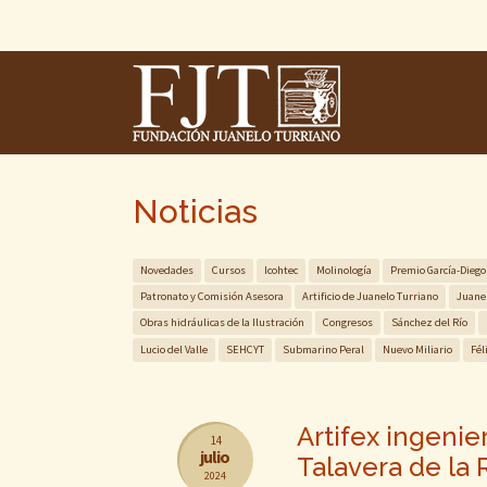
Skip
To
The
Main
Content
Noticias
Novedades
Cursos
Icohtec
Molinología
Premio García-Diego
Patronato y Comisión Asesora
Artificio de Juanelo Turriano
Juane
Obras hidráulicas de la Ilustración
Congresos
Sánchez del Río
Lucio del Valle
SEHCYT
Submarino Peral
Nuevo Miliario
Fél
Artifex ingenie
14
julio
Talavera de la 
2024