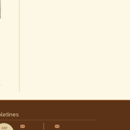
letines
JULY