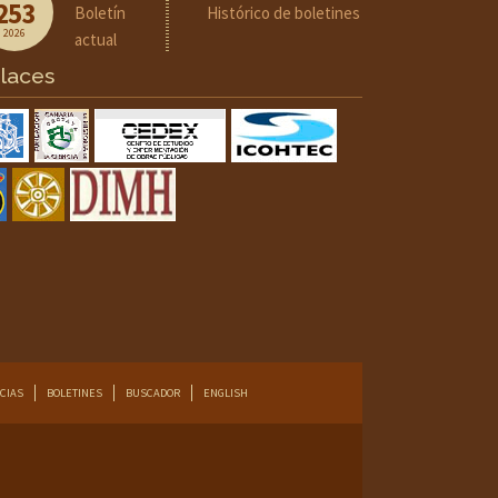
253
Boletín
Histórico de boletines
2026
actual
laces
CIAS
BOLETINES
BUSCADOR
ENGLISH