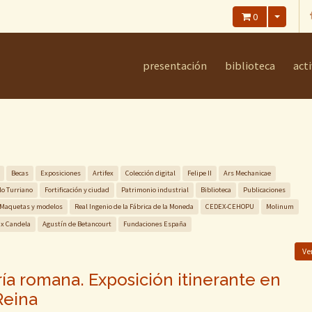
0
presentación
biblioteca
act
Becas
Exposiciones
Artifex
Colección digital
Felipe II
Ars Mechanicae
lo Turriano
Fortificación y ciudad
Patrimonio industrial
Biblioteca
Publicaciones
Maquetas y modelos
Real Ingenio de la Fábrica de la Moneda
CEDEX-CEHOPU
Molinum
ix Candela
Agustín de Betancourt
Fundaciones España
Ve
ría romana. Exposición itinerante en
Reina