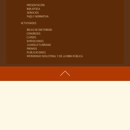
PRESENTACIÓN
BIBLIOTECA
SERVICIOS
FAQS Y NORMATIVA
ACTIVIDADES
BECAS DE DOCTORADO
CONGRESOS
CURSOS
EXPOSICIONES
JUANELO TURRIANO
PREMIOS
PUBLICACIONES
PATRIMONIO INDUSTRIAL Y DE LA OBRA PÚBLICA