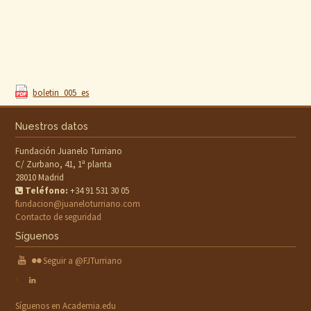
boletin_005_es
Nuestros datos
Fundación Juanelo Turriano
C/ Zurbano, 41, 1ª planta
28010 Madrid
Teléfono:
+34 91 531 30 05
fundacion@juaneloturriano.com
Contacto de seguridad
Síguenos
Seguir a @FJTurriano
Síguenos en Academia.edu