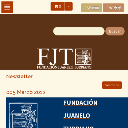
Skip
0
ESP
ENG
To
The
Main
Content
Buscar
Newsletter
Ver todos
005 Marzo 2012
FUNDACIÓN
JUANELO