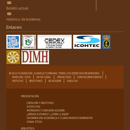
Boletín actual
Histórico de boletines
Enlaces
© 2013 FUNDACIÓN JUANELO TURRIANO. TODOS LOS DERECHOS RESERVADOS.
MAPA DEL SITIO
AVISO LEGAL
PRIVACIDAD
CONFIGURAR COOKIES
NOTICIAS
BOLETINES
BUSCADOR
ENGLISH
PRESENTACIÓN
CREACIÓN Y OBJETIVOS
ESTATUTOS
PATRONATO Y COMISIÓN ASESORA
¿DÓNDE ESTAMOS? / ¿CÓMO LLEGAR?
INFORMACIÓN ECONÓMICA Y CUMPLIMIENTO NORMATIVO
CANAL ÉTICO
BIBLIOTECA