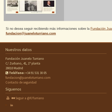
Si no desea seguir recibiendo más informaciones sobre la
Fundación Juan
fundacion@juaneloturriano.com
Nuestros datos
Fundación Juanelo Turriano
C/ Zurbano, 41, 1ª planta
28010 Madrid
Teléfono:
+34 91 531 30 05
fundacion@juaneloturriano.com
Contacto de seguridad
Síguenos
Seguir a @FJTurriano