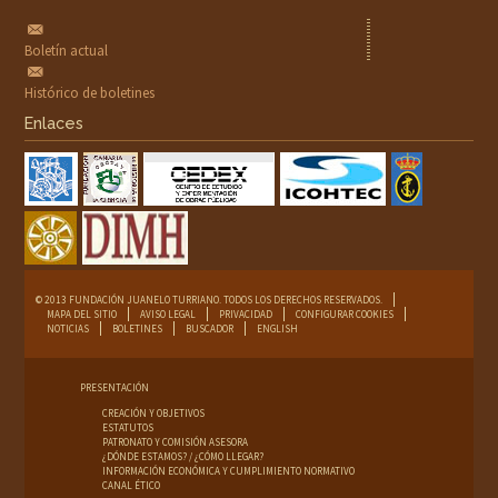
Boletín actual
Histórico de boletines
Enlaces
© 2013 FUNDACIÓN JUANELO TURRIANO. TODOS LOS DERECHOS RESERVADOS.
MAPA DEL SITIO
AVISO LEGAL
PRIVACIDAD
CONFIGURAR COOKIES
NOTICIAS
BOLETINES
BUSCADOR
ENGLISH
PRESENTACIÓN
CREACIÓN Y OBJETIVOS
ESTATUTOS
PATRONATO Y COMISIÓN ASESORA
¿DÓNDE ESTAMOS? / ¿CÓMO LLEGAR?
INFORMACIÓN ECONÓMICA Y CUMPLIMIENTO NORMATIVO
CANAL ÉTICO