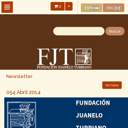
Skip
0
ESP
ENG
To
The
Main
Content
Buscar
Newsletter
Ver todos
054 Abril 2014
FUNDACIÓN
JUANELO
TURRIANO