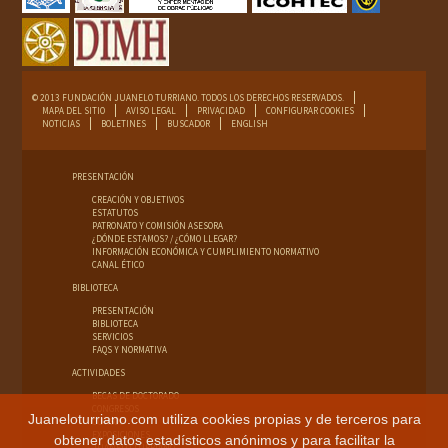
© 2013 FUNDACIÓN JUANELO TURRIANO. TODOS LOS DERECHOS RESERVADOS.
MAPA DEL SITIO
AVISO LEGAL
PRIVACIDAD
CONFIGURAR COOKIES
NOTICIAS
BOLETINES
BUSCADOR
ENGLISH
PRESENTACIÓN
CREACIÓN Y OBJETIVOS
ESTATUTOS
PATRONATO Y COMISIÓN ASESORA
¿DÓNDE ESTAMOS? / ¿CÓMO LLEGAR?
INFORMACIÓN ECONÓMICA Y CUMPLIMIENTO NORMATIVO
CANAL ÉTICO
BIBLIOTECA
PRESENTACIÓN
BIBLIOTECA
SERVICIOS
FAQS Y NORMATIVA
ACTIVIDADES
BECAS DE DOCTORADO
CONGRESOS
Juaneloturriano.com utiliza cookies propias y de terceros para
CURSOS
EXPOSICIONES
obtener datos estadísticos anónimos y para facilitar la
JUANELO TURRIANO