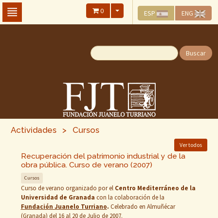
Skip
0
ESP
ENG
To
The
Main
Content
Buscar
Actividades > Cursos
Ver todos
Recuperación del patrimonio industrial y de la
obra pública. Curso de verano (2007)
Cursos
Curso de verano organizado por el
Centro Mediterráneo de la
Universidad de Granada
con la colaboración de la
Fundación Juanelo Turriano
.
Celebrado
en Almuñécar
(Granada) del 16 al 20 de Julio de 2007.