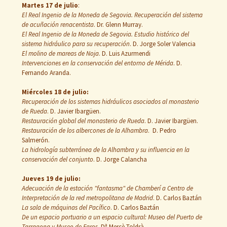
Martes 17 de julio
:
El Real Ingenio de la Moneda de Segovia. Recuperación del sistema
de acuñación renacentista
. Dr. Glenn Murray.
El Real Ingenio de la Moneda de Segovia. Estudio histórico del
sistema hidráulico para su recuperación
. D. Jorge Soler Valencia
El molino de mareas de Noja
. D. Luis Azurmendi
Intervenciones en la conservación del entorno de Mérida
. D.
Fernando Aranda.
Miércoles 18 de julio:
Recuperación de los sistemas hidráulicos asociados al monasterio
de Rueda
. D. Javier Ibargüen.
Restauración global del monasterio de Rueda
. D. Javier Ibargüen.
Restauración de los albercones de la Alhambra
. D. Pedro
Salmerón.
La hidrología subterránea de la Alhambra y su influencia en la
conservación del conjunto
. D. Jorge Calancha
Jueves 19 de julio:
Adecuación de la estación "fantasma" de Chamberí a Centro de
Interpretación de la red metropolitana de Madrid
. D. Carlos Baztán
La sala de máquinas del Pacífico
. D. Carlos Baztán
De un espacio portuario a un espacio cultural: Museo del Puerto de
Tarragona y Museo de Faros
. Dª Mercè Toldrà