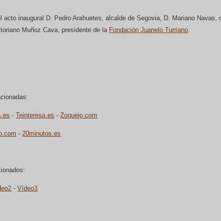
el acto inaugural D. Pedro Arahuetes, alcalde de Segovia, D. Mariano Navas, d
toriano Muñoz Cava, presidente de la
Fundación Juanelo Turriano
.
acionadas:
s.es
-
Teinteresa.es
-
Zoquejo.com
do.com
-
20minutos.es
cionados:
deo2
-
Vídeo3