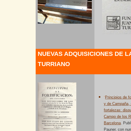
NUEVAS ADQUISICIONES DE L
TURRIANO
¨
Principios de f
y de Campaña, c
fortalezas: disp
Campo de los Re
Barcelona
. Pub
Pauner, con nume