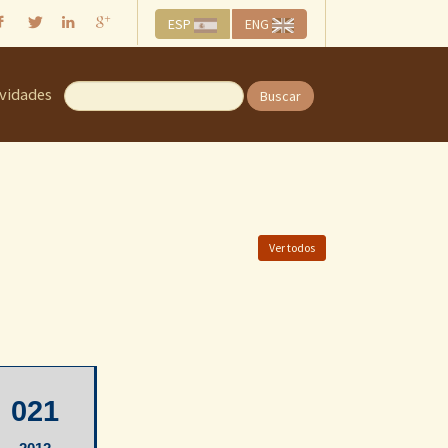
ESP
ENG
ividades
Buscar
Ver todos
021