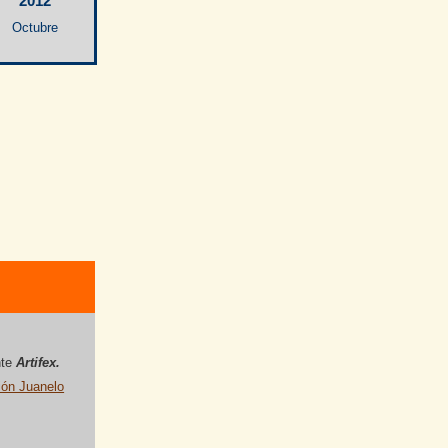
2012
Octubre
nte
Artifex.
ón Juanelo