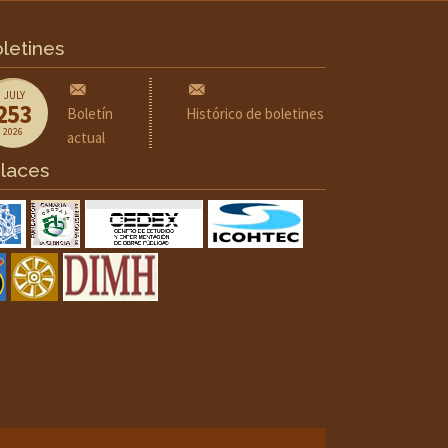
letines
JULY
253
Boletín
Histórico de boletines
2026
actual
laces