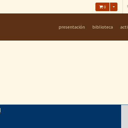
0
presentación
biblioteca
act
N