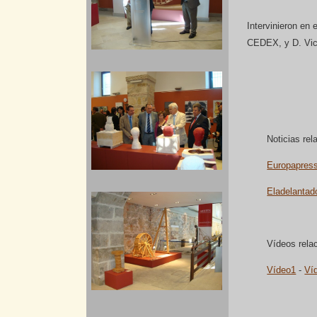
Intervinieron en 
CEDEX, y D. Vic
Noticias rel
Europapres
Eladelanta
Vídeos rela
Vídeo1
-
Ví