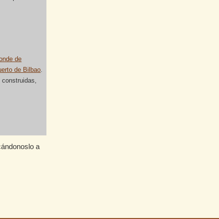
Conde de
uerto de Bilbao
.
 construidas,
cándonoslo a