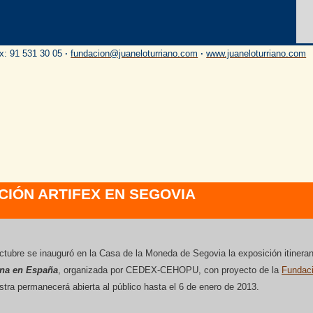
ax: 91 531 30 05
·
fundacion@juaneloturriano.com
·
www.juaneloturriano.com
CIÓN ARTIFEX EN SEGOVIA
octubre se inauguró en la Casa de la Moneda de Segovia la exposición itinera
ana en España
, organizada por CEDEX-CEHOPU, con proyecto de la
Fundaci
stra permanecerá abierta al público hasta el 6 de enero de 2013.