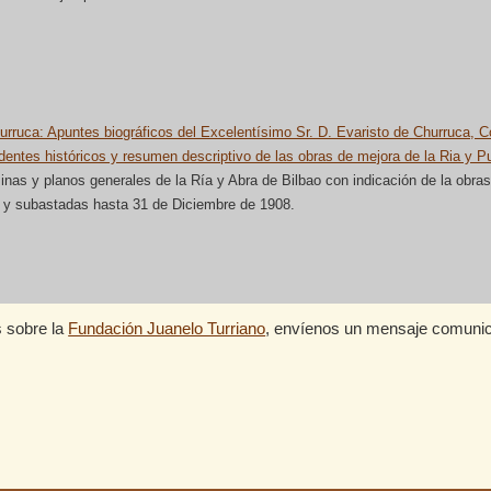
rruca: Apuntes biográficos del Excelentísimo Sr. D. Evaristo de Churruca, 
dentes históricos y resumen descriptivo de las obras de mejora de la Ria y P
inas y planos generales de la Ría y Abra de Bilbao con indicación de la obras
 y subastadas hasta 31 de Diciembre de 1908.
s sobre la
Fundación Juanelo Turriano
, envíenos un mensaje comuni