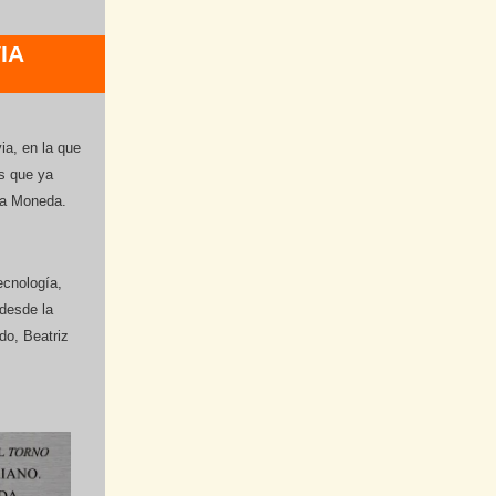
IA
ia, en la que
as que ya
 la Moneda.
ecnología,
 desde la
do, Beatriz